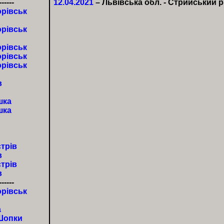
------
12.04.2021
– Львівська обл. - Стрийський р
рівськ
рівськ
рівськ
рівськ
рівськ
в
шка
шка
трів
в
трів
в
------
рівськ
а
Шопки