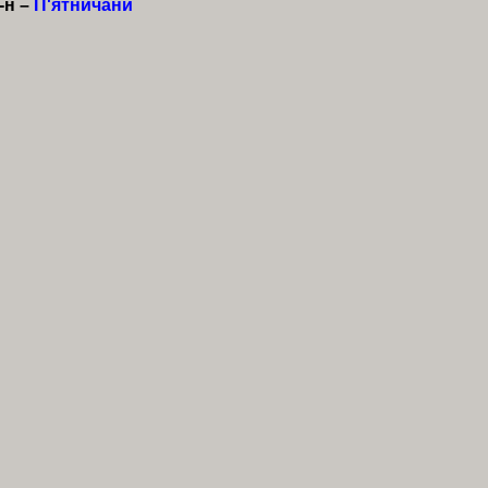
-н –
П'ятничани