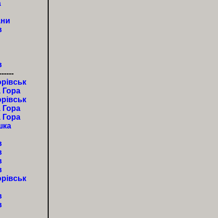
а
ани
в
в
------
рівськ
 Гора
рівськ
 Гора
 Гора
шка
в
в
в
в
рівськ
в
в