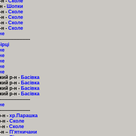
-н -
Сколе
н -
Шопки
-н -
Сколе
-н -
Сколе
-н -
Сколе
-н -
Сколе
не
--------------------
ірці
не
не
не
не
не
кий р-н -
Басівка
кий р-н -
Басівка
кий р-н -
Басівка
кий р-н -
Басівка
--------------------
не
--------------------
-н -
хр.Парашка
-н -
Сколе
-н -
Сколе
-н –
П'ятничани